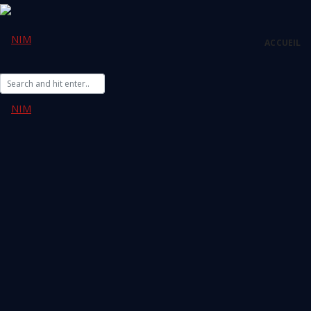
ACCUEIL
Espace client
Siège
Siège : Immeuble L’ Arboretum, Village des Jeux
Ankorondrano, Antananarivo.
033 50 000 08
Email: contact@nim.mg
Direction Générale
Siège : Andavamamba (immeuble ESUM).
+261 38 50 000 08
Email: contact@nim.mg