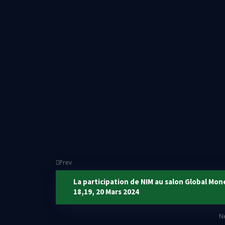
26 mars 2024
Business
NIM Madagascar
La Nouvelle Institution de Microfinance (NIM), acteur majeu
partenariat avec l’artiste de renom Shyn en le nommant Amba
organisée le 25 mars 2024. Ce choix stratégique s’explique 
de NIM et par l’influence considérable de l’artiste. En tan
développement des activités et à la concrétisation des p
collaboration vise à améliorer le niveau de vie de la popula
Prev
La participation de NIM au salon Global Mo
18,19, 20 Mars 2024
N