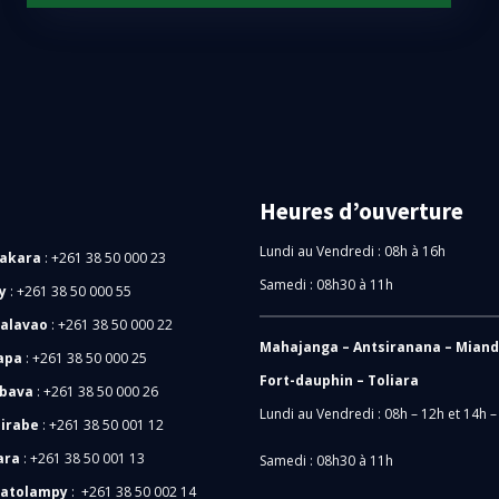
Heures d’ouverture
Lundi au Vendredi : 08h à 16h
akara
:
+261 38 50 000 23
Samedi : 08h30 à 11h
y
:
+261 38 50 000 55
alavao
:
+261 38 50 000 22
Mahajanga – Antsiranana – Miand
apa
: +261 38 50 000 25
Fort-dauphin – Toliara
bava
: +261 38 50 000 26
Lundi au Vendredi : 08h – 12h et 14h –
irabe
: +261 38 50 001 12
ara
: +261 38 50 001 13
Samedi : 08h30 à 11h
atolampy
: +261 38 50 002 14