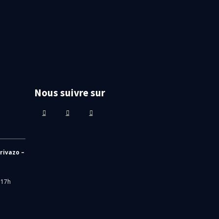
News
Offre d'emplois
Promotion
Strategy
Nous suivre sur
rivazo –
 17h