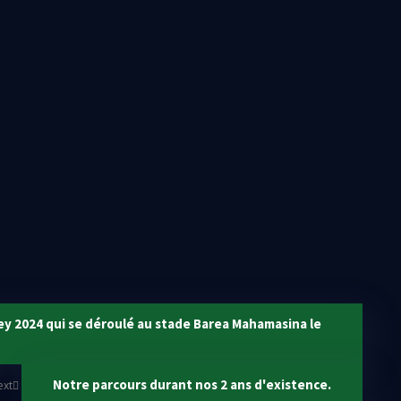
Ar
r dans le domaine de la microfinance à Madagascar, a officialisé son
ssadeur officiel de l’institution lors d’une cérémonie de signature
par la collaboration fructueuse entre les deux parties depuis les débuts
t qu’ambassadeur, Shyn souhaite apporter sa contribution au
rojets de nombreux Malagasy grâce à l’accompagnement de NIM. Cette
tion malagasy et à promouvoir l’inclusion financière.
Comments (0)
Ca
ney 2024 qui se déroulé au stade Barea Mahamasina le
Notre parcours durant nos 2 ans d'existence.
ext