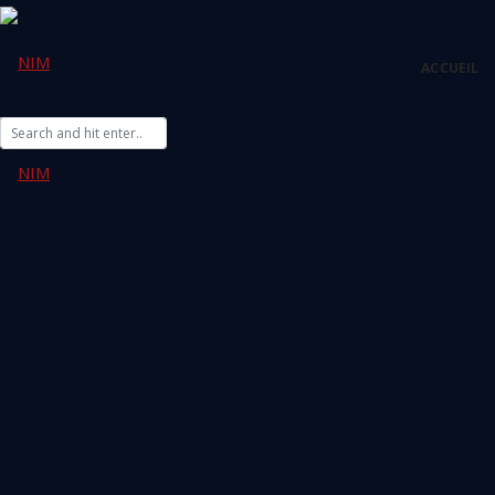
Espace client
ACCUEIL
Siège
Siège : Immeuble L’ Arboretum, Village des Jeux
Ankorondrano, Antananarivo.
033 50 000 08
Email: contact@nim.mg
Direction Générale
Siège : Andavamamba (immeuble ESUM).
+261 38 50 000 08
Email: contact@nim.mg