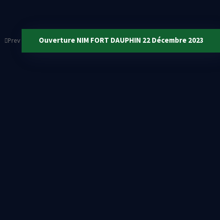
Ouverture NIM FORT DAUPHIN 22 Décembre 2023
Prev
Leave a Reply
Your email address will not be published. Required fields are marked*
Enregistrer mon nom, mon e-mail et mon site dans le navigateur pour mon p