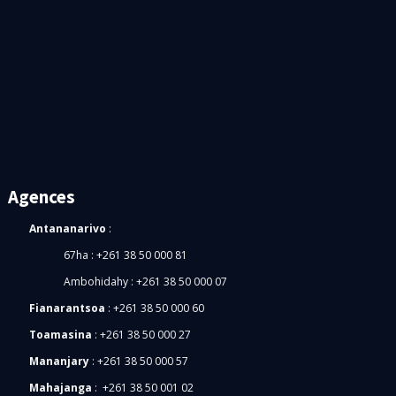
Journal TV
News
Offre d'emplois
Promotion
Strategy
Agences
Antananarivo
:
67ha : +261 38 50 000 81
Ambohidahy : +261 38 50 000 07
Fianarantsoa
:
+261 38 50 000 60
Toamasina
: +261 38 50 000 27
Mananjary
:
+261 38 50 000 57
Mahajanga
: +261 38 50 001 02